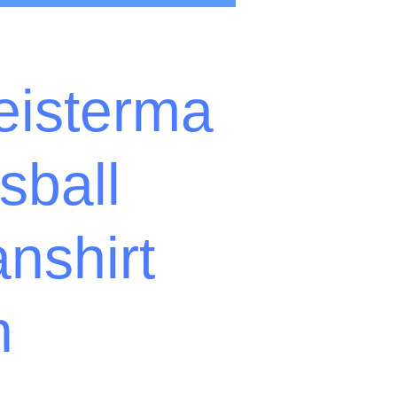
eisterma
sball
nshirt
n