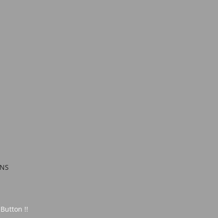
RNS
 Button !!