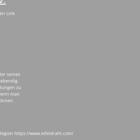
en Link
ster seines
lebendig.
ltungen zu
, wenn man
können.
Region https://www.eifeldraht.com/