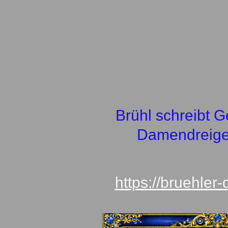
Brühl schreibt Ge
Damendreige
https://bruehler-