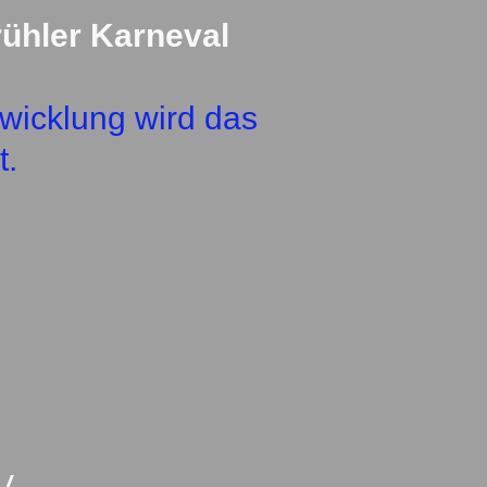
ühler Karneval
twicklung wird das
t.
V.