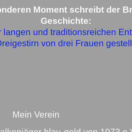
b
a
onderen Moment schreibt der Br
o
g
o
r
k
a
Geschichte:
m
r langen und traditionsreichen En
reigestirn von drei Frauen gestell
Mein Verein
Falkenjäger blau-gold von 1973 e.