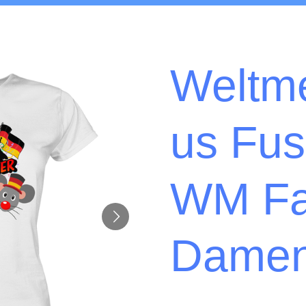
Weltm
us Fus
WM Fa
Dame