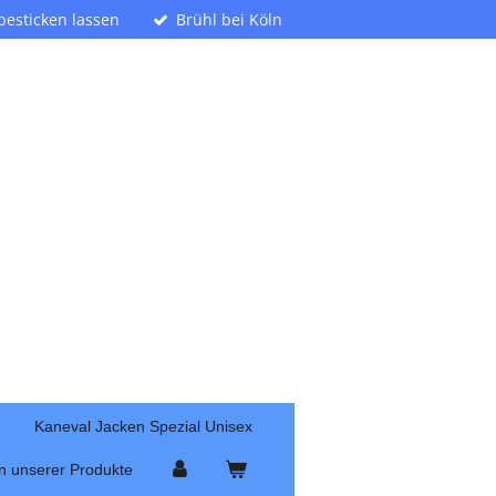
 besticken lassen
Brühl bei Köln
Kaneval Jacken Spezial Unisex
n unserer Produkte