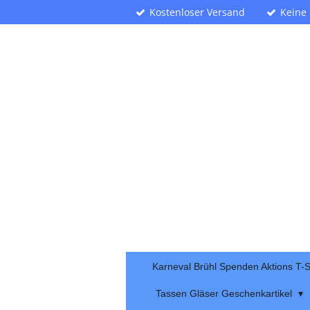
Kostenloser Versand
Keine
Zum
Hauptinhalt
springen
Karneval Brühl Spenden Aktions T-S
Tassen Gläser Geschenkartikel