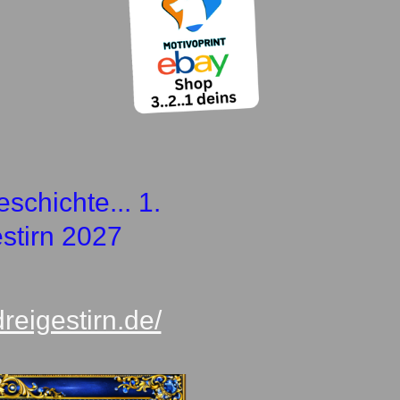
schichte... 1.
stirn 2027
dreigestirn.de/