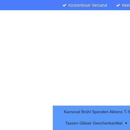
Kostenloser Versand
Kei
Zum
Hauptinhalt
springen
Karneval Brühl Spenden Aktions T-S
Tassen Gläser Geschenkartikel