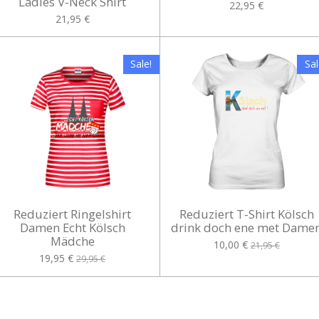
Ladies V-Neck Shirt
22,95 €
21,95 €
Sale!
Sal
Reduziert Ringelshirt
Reduziert T-Shirt Kölsch
Damen Echt Kölsch
drink doch ene met Dame
Mädche
10,00 €
21,95 €
19,95 €
29,95 €