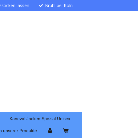
besticken lassen
Brühl bei Köln
Kaneval Jacken Spezial Unisex
n unserer Produkte