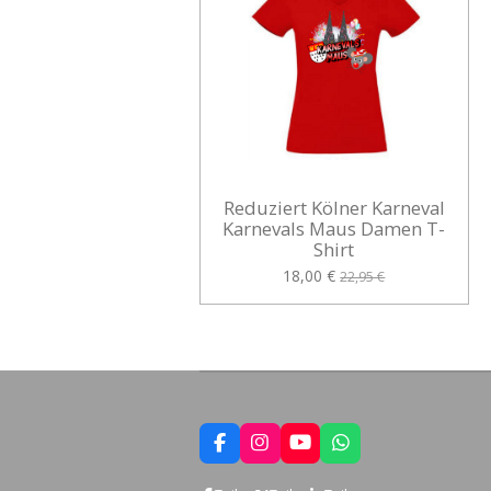
Reduziert Kölner Karneval
Karnevals Maus Damen T-
Shirt
18,00 €
22,95 €
F
I
Y
W
a
n
o
h
c
s
u
a