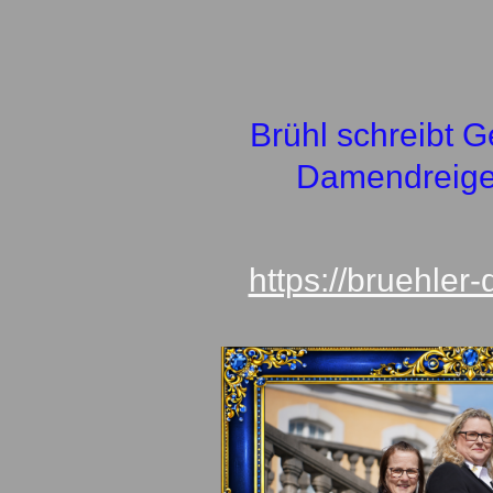
Brühl schreibt Ge
Damendreige
https://bruehler-