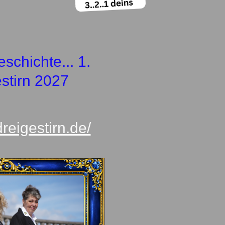
schichte... 1.
stirn 2027
dreigestirn.de/