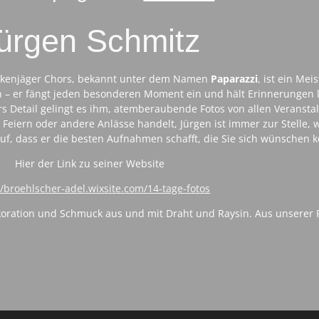
ürgen Schmitz
Falkenjäger Chors, bekannt unter dem Namen
Paparazzi
, ist ein Mei
– er fängt jeden besonderen Moment ein und hält Erinnerungen 
s Detail gelingt es ihm, atemberaubende Fotos von allen Veransta
 Feiern oder andere Anlässe handelt, Jürgen ist immer zur Stelle
auf, dass er die besten Aufnahmen schafft, die Sie sich wünschen 
Hier der Link zu seiner Website
//broehlscher-adel.wixsite.com/14-tage-fotos
koration und Schmuck aus und mit Draht und Raysin. Aus unserer 