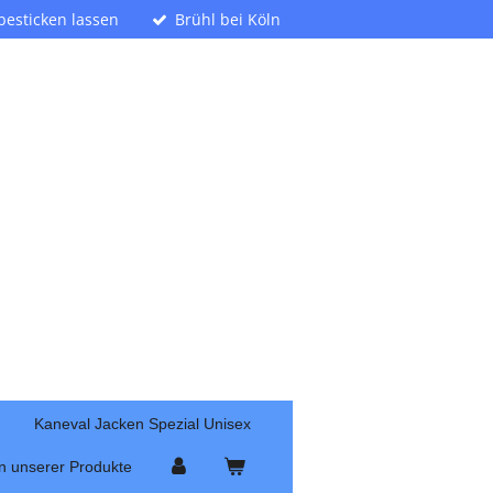
 besticken lassen
Brühl bei Köln
Kaneval Jacken Spezial Unisex
n unserer Produkte