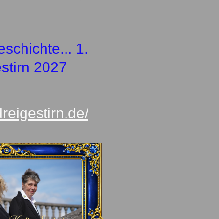
schichte... 1.
stirn 2027
dreigestirn.de/