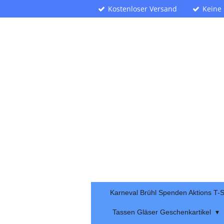
Kostenloser Versand
Keine
Zum
Hauptinhalt
springen
Karneval Brühl Spenden Aktions T-S
Tassen Gläser Geschenkartikel