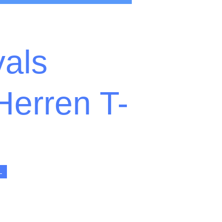
als
erren T-
L