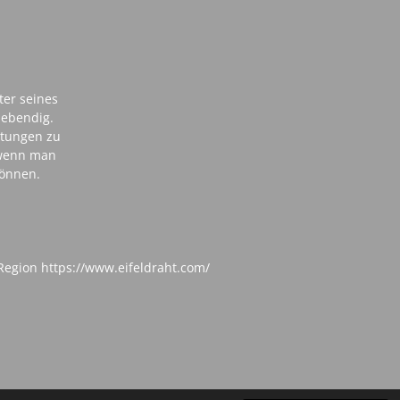
ster seines
lebendig.
ltungen zu
, wenn man
können.
Region https://www.eifeldraht.com/