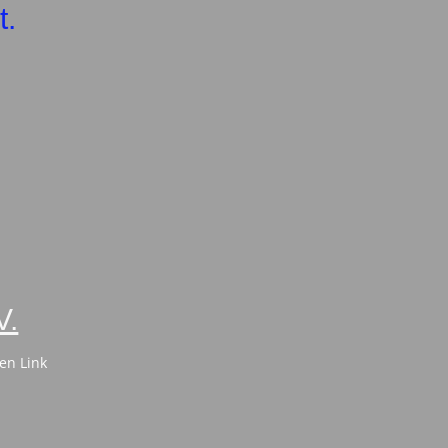
t.
V.
en Link