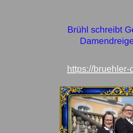
Brühl schreibt Ge
Damendreige
https://bruehler-