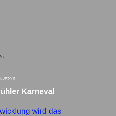
RNS
 Button !!
ühler Karneval
twicklung wird das