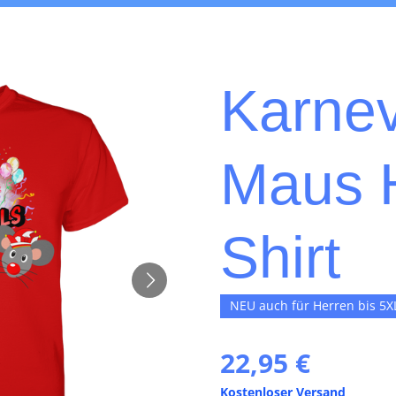
Karnev
Maus H
Shirt
NEU auch für Herren bis 5X
22,95 €
Kostenloser Versand