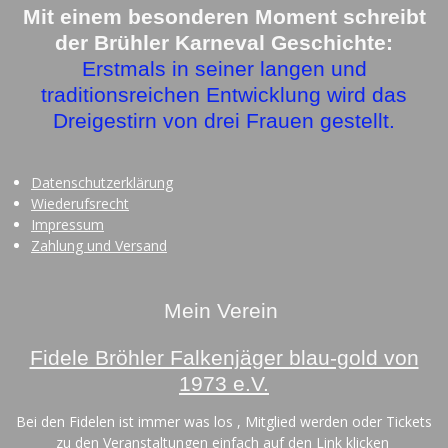
o
r
Mit einem besonderen Moment schreibt
k
a
der Brühler Karneval Geschichte:
m
Erstmals in seiner langen und
traditionsreichen Entwicklung wird das
Dreigestirn von drei Frauen gestellt.
Datenschutzerklärung
Wiederufsrecht
Impressum
Zahlung und Versand
Mein Verein
Fidele Bröhler Falkenjäger blau-gold von
1973 e.V.
Bei den Fidelen ist immer was los , Mitglied werden oder Tickets
zu den Veranstaltungen einfach auf den Link klicken