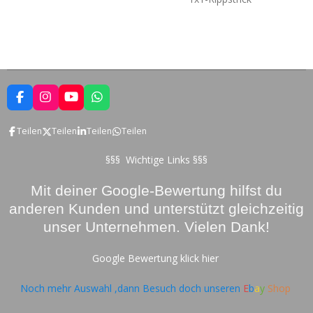
F
I
Y
W
a
n
o
h
c
s
u
a
Teilen
Teilen
Teilen
Teilen
e
t
T
t
b
a
u
s
o
g
b
A
§§§ Wichtige Links §§§
o
r
e
p
k
a
p
Mit deiner Google-Bewertung hilfst du
m
anderen Kunden und unterstützt gleichzeitig
unser Unternehmen. Vielen Dank!
Google Bewertung klick hier
Noch mehr Auswahl ,dann Besuch doch unseren
E
b
a
y
Shop