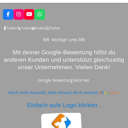
F
I
Y
W
a
n
o
h
c
s
u
a
Teilen
Teilen
Teilen
Teilen
e
t
T
t
b
a
u
s
o
g
b
A
§§§ Wichtige Links §§§
o
r
e
p
k
a
p
Mit deiner Google-Bewertung hilfst du
m
anderen Kunden und unterstützt gleichzeitig
unser Unternehmen. Vielen Dank!
Google Bewertung klick hier
Noch mehr Auswahl ,dann Besuch doch unseren
E
b
a
y
Shop
Einfach aufs Logo klicken .