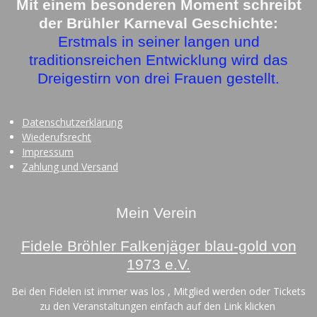
o
r
Mit einem besonderen Moment schreibt
k
a
der Brühler Karneval Geschichte:
m
Erstmals in seiner langen und
traditionsreichen Entwicklung wird das
Dreigestirn von drei Frauen gestellt.
Datenschutzerklärung
Wiederufsrecht
Impressum
Zahlung und Versand
Mein Verein
Fidele Bröhler Falkenjäger blau-gold von
1973 e.V.
Bei den Fidelen ist immer was los , Mitglied werden oder Tickets
zu den Veranstaltungen einfach auf den Link klicken