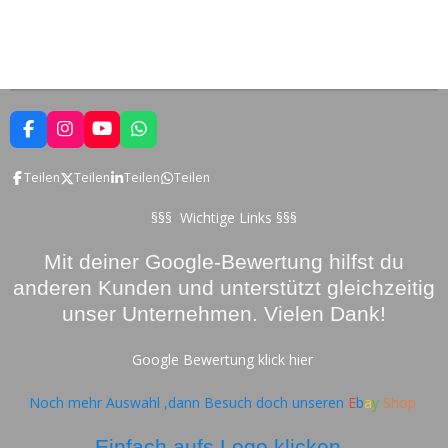
F
I
Y
W
a
n
o
h
c
s
u
a
Teilen
Teilen
Teilen
Teilen
e
t
T
t
b
a
u
s
o
g
b
A
§§§ Wichtige Links §§§
o
r
e
p
k
a
p
Mit deiner Google-Bewertung hilfst du
m
anderen Kunden und unterstützt gleichzeitig
unser Unternehmen. Vielen Dank!
Google Bewertung klick hier
Noch mehr Auswahl ,dann Besuch doch unseren
E
b
a
y
Shop
Einfach aufs Logo klicken .