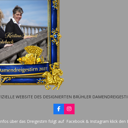
IZIELLE WEBSITE DES DESIGNIERTEN BRÜHLER DAMENDREIGEST
F
I
a
n
c
s
nfos über das Dreigestirn folgt auf Facebook & Instagram klick den 
e
t