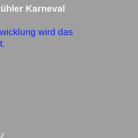
ühler Karneval
twicklung wird das
t.
V.