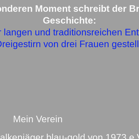
b
a
onderen Moment schreibt der Br
o
g
o
r
k
a
Geschichte:
m
r langen und traditionsreichen En
reigestirn von drei Frauen gestell
Mein Verein
Falkenjäger blau-gold von 1973 e.