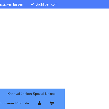
besticken lassen
Brühl bei Köln
Kaneval Jacken Spezial Unisex
n unserer Produkte