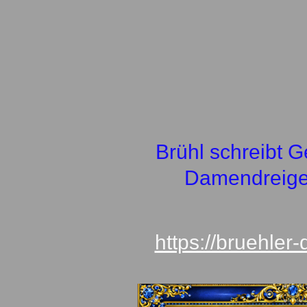
Brühl schreibt Ge
Damendreige
https://bruehler-