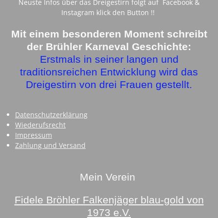
Neuste Infos über das Dreigestirn folgt auf Facebook &
e
t
Instagram klick den Button !!
b
a
o
g
o
r
Mit einem besonderen Moment schreibt
k
a
der Brühler Karneval Geschichte:
m
Erstmals in seiner langen und
traditionsreichen Entwicklung wird das
Dreigestirn von drei Frauen gestellt.
Datenschutzerklärung
Wiederufsrecht
Impressum
Zahlung und Versand
Mein Verein
Fidele Bröhler Falkenjäger blau-gold von
1973 e.V.