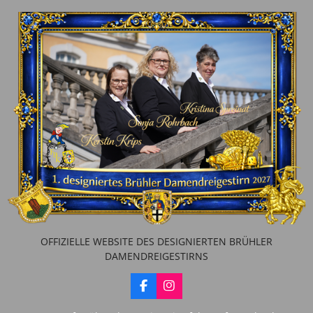
OFFIZIELLE WEBSITE DES DESIGNIERTEN BRÜHLER
DAMENDREIGESTIRNS
F
I
a
n
c
s