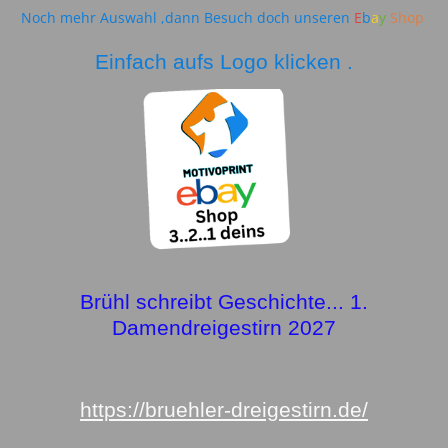
Noch mehr Auswahl ,dann Besuch doch unseren
E
b
a
y
Shop
Einfach aufs Logo klicken .
Brühl schreibt Geschichte... 1.
Damendreigestirn 2027
https://bruehler-dreigestirn.de/