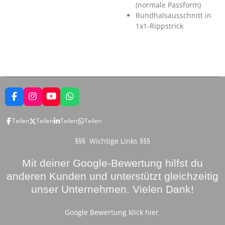
(normale Passform)
Rundhalsausschnitt in
1x1-Rippstrick
F
I
Y
W
a
n
o
h
c
s
u
a
Teilen
Teilen
Teilen
Teilen
e
t
T
t
b
a
u
s
o
g
b
A
§§§ Wichtige Links §§§
o
r
e
p
k
a
p
Mit deiner Google-Bewertung hilfst du
m
anderen Kunden und unterstützt gleichzeitig
unser Unternehmen. Vielen Dank!
Google Bewertung klick hier