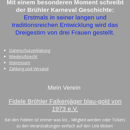
o
r
Mit einem besonderen Moment schreibt
k
a
der Brühler Karneval Geschichte:
m
Erstmals in seiner langen und
traditionsreichen Entwicklung wird das
Dreigestirn von drei Frauen gestellt.
Datenschutzerklärung
Wiederufsrecht
Impressum
Zahlung und Versand
Mein Verein
Fidele Bröhler Falkenjäger blau-gold von
1973 e.V.
Bei den Fidelen ist immer was los , Mitglied werden oder Tickets
zu den Veranstaltungen einfach auf den Link klicken