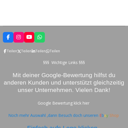
F
I
Y
W
a
n
o
h
c
s
u
a
Teilen
Teilen
Teilen
Teilen
e
t
T
t
b
a
u
s
o
g
b
A
§§§ Wichtige Links §§§
o
r
e
p
k
a
p
Mit deiner Google-Bewertung hilfst du
m
anderen Kunden und unterstützt gleichzeitig
unser Unternehmen. Vielen Dank!
Google Bewertung klick hier
Noch mehr Auswahl ,dann Besuch doch unseren
E
b
a
y
Shop