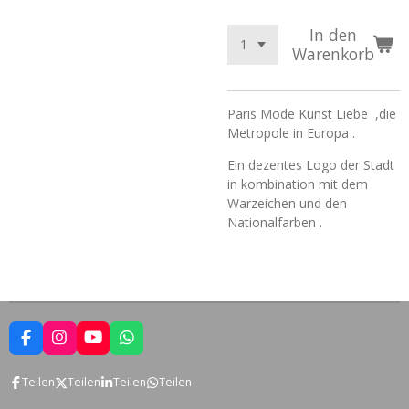
In den
Warenkorb
Paris Mode Kunst Liebe ,die
Metropole in Europa .
Ein dezentes Logo der Stadt
in kombination mit dem
Warzeichen und den
Nationalfarben .
F
I
Y
W
a
n
o
h
c
s
u
a
Teilen
Teilen
Teilen
Teilen
e
t
T
t
b
a
u
s