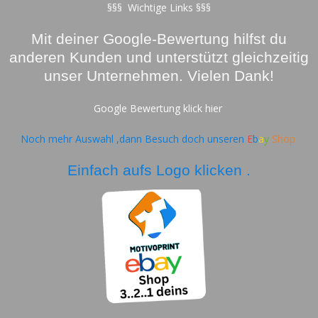
o
g
b
A
§§§ Wichtige Links §§§
o
r
e
p
k
a
p
Mit deiner Google-Bewertung hilfst du
m
anderen Kunden und unterstützt gleichzeitig
unser Unternehmen. Vielen Dank!
Google Bewertung klick hier
Noch mehr Auswahl ,dann Besuch doch unseren
E
b
a
y
Shop
Einfach aufs Logo klicken .