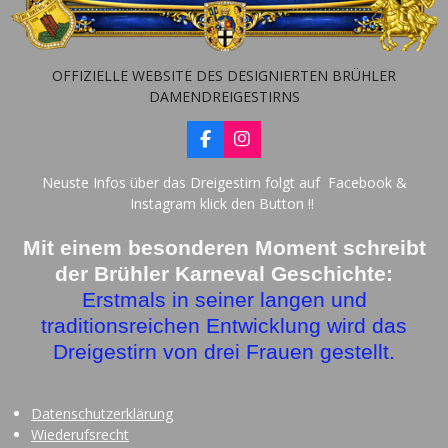
OFFIZIELLE WEBSITE DES DESIGNIERTEN BRÜHLER
DAMENDREIGESTIRNS
F
I
a
n
c
s
Neuste Infos über das Dreigestirn folgt auf Facebook &
e
t
Instagram klick den Button !!
b
a
o
g
o
r
Mit einem besonderen Moment schreibt
k
a
der Brühler Karneval Geschichte:
m
Erstmals in seiner langen und
traditionsreichen Entwicklung wird das
Dreigestirn von drei Frauen gestellt.
Datenschutzerklärung
Wiederufsrecht