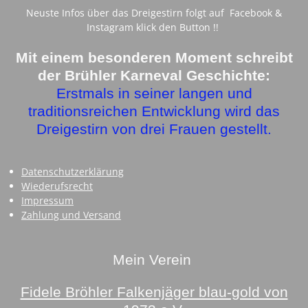
c
s
Neuste Infos über das Dreigestirn folgt auf Facebook &
e
t
Instagram klick den Button !!
b
a
o
g
o
r
Mit einem besonderen Moment schreibt
k
a
der Brühler Karneval Geschichte:
m
Erstmals in seiner langen und
traditionsreichen Entwicklung wird das
Dreigestirn von drei Frauen gestellt.
Datenschutzerklärung
Wiederufsrecht
Impressum
Zahlung und Versand
Mein Verein
Fidele Bröhler Falkenjäger blau-gold von