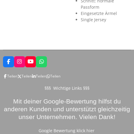
Schnitt: normale
Passform
Eingesetzte Ärmel
Single Jersey
F
I
Y
W
a
n
o
h
c
s
u
a
Teilen
Teilen
Teilen
Teilen
e
t
T
t
b
a
u
s
o
g
b
A
§§§ Wichtige Links §§§
o
r
e
p
k
a
p
Mit deiner Google-Bewertung hilfst du
m
anderen Kunden und unterstützt gleichzeitig
unser Unternehmen. Vielen Dank!
Google Bewertung klick hier