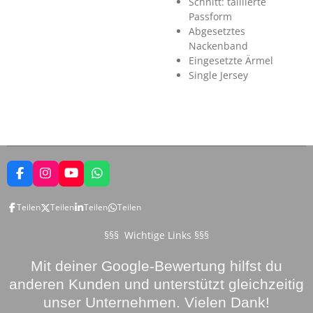
Schnitt: taillierte
Passform
Abgesetztes
Nackenband
Eingesetzte Ärmel
Single Jersey
F
I
Y
W
a
n
o
h
c
s
u
a
Teilen
Teilen
Teilen
Teilen
e
t
T
t
b
a
u
s
o
g
b
A
§§§ Wichtige Links §§§
o
r
e
p
k
a
p
Mit deiner Google-Bewertung hilfst du
m
anderen Kunden und unterstützt gleichzeitig
unser Unternehmen. Vielen Dank!