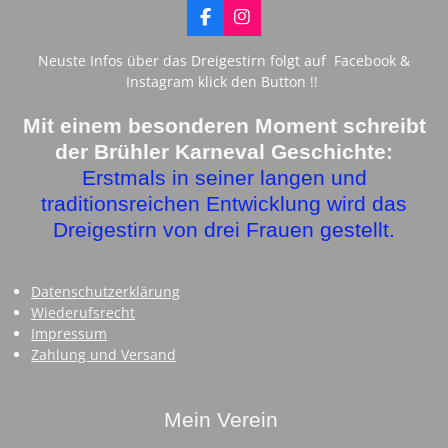
F
I
a
n
c
s
Neuste Infos über das Dreigestirn folgt auf Facebook &
e
t
Instagram klick den Button !!
b
a
o
g
o
r
Mit einem besonderen Moment schreibt
k
a
der Brühler Karneval Geschichte:
m
Erstmals in seiner langen und
traditionsreichen Entwicklung wird das
Dreigestirn von drei Frauen gestellt.
Datenschutzerklärung
Wiederufsrecht
Impressum
Zahlung und Versand
Mein Verein