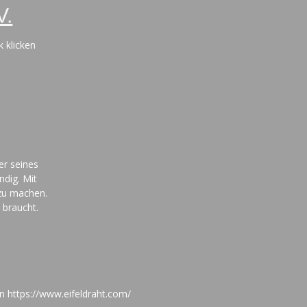
V.
k klicken
ter seines
dig. Mit
 zu machen.
 braucht.
n https://www.eifeldraht.com/