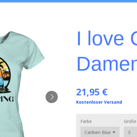
I love
Damen 
21,95 €
Kostenloser Versand
Farbe
Größe