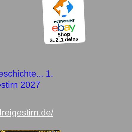
schichte... 1.
stirn 2027
dreigestirn.de/