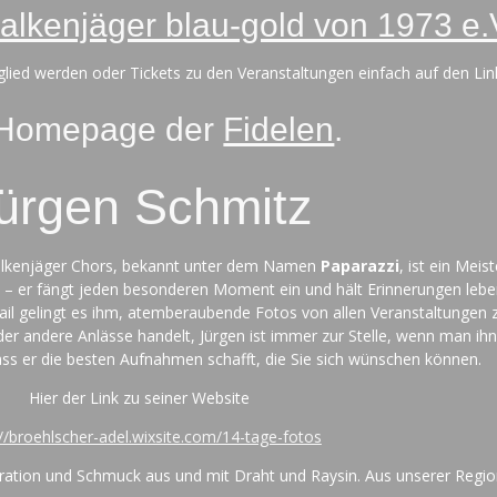
Falkenjäger blau-gold von 1973 e.
tglied werden oder Tickets zu den Veranstaltungen einfach auf den Lin
 Homepage der
Fidelen
.
ürgen Schmitz
Falkenjäger Chors, bekannt unter dem Namen
Paparazzi
, ist ein Meis
 er fängt jeden besonderen Moment ein und hält Erinnerungen leben
il gelingt es ihm, atemberaubende Fotos von allen Veranstaltungen
der andere Anlässe handelt, Jürgen ist immer zur Stelle, wenn man ihn
dass er die besten Aufnahmen schafft, die Sie sich wünschen können.
Hier der Link zu seiner Website
://broehlscher-adel.wixsite.com/14-tage-fotos
ration und Schmuck aus und mit Draht und Raysin. Aus unserer Regio