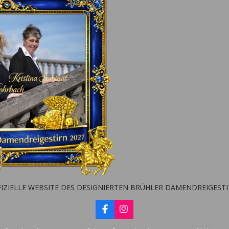
IZIELLE WEBSITE DES DESIGNIERTEN BRÜHLER DAMENDREIGEST
F
I
a
n
c
s