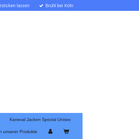
besticken lassen
Brühl bei Köln
Kaneval Jacken Spezial Unisex
n unserer Produkte