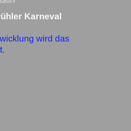
Button !!
ühler Karneval
twicklung wird das
t.