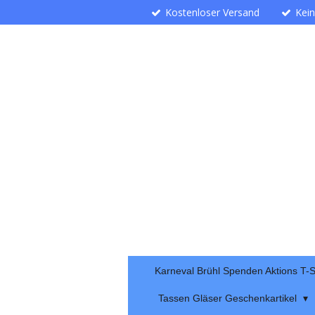
Kostenloser Versand
Kei
Zum
Hauptinhalt
springen
Karneval Brühl Spenden Aktions T-S
Tassen Gläser Geschenkartikel