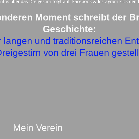
nfos über das Dreigestirn folgt auf Facebook & Instagram klick den 
e
t
b
a
onderen Moment schreibt der Br
o
g
o
r
k
a
Geschichte:
m
r langen und traditionsreichen En
reigestirn von drei Frauen gestell
Mein Verein